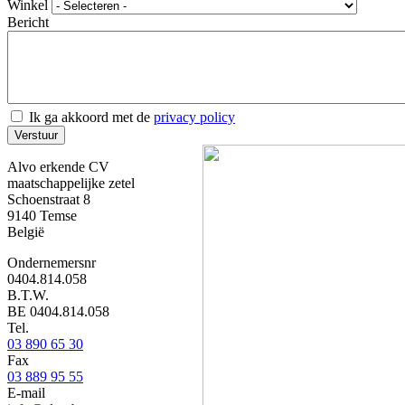
Winkel
Bericht
Ik ga akkoord met de
privacy policy
Alvo erkende CV
maatschappelijke zetel
Schoenstraat 8
9140
Temse
België
Ondernemersnr
0404.814.058
B.T.W.
BE 0404.814.058
Tel.
03 890 65 30
Fax
03 889 95 55
E-mail