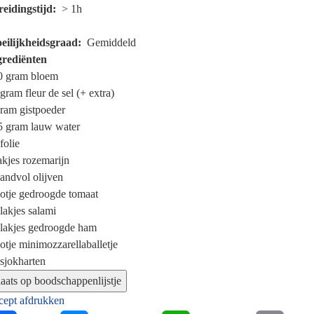
reidingstijd
> 1h
eilijkheidsgraad
Gemiddeld
grediënten
0 gram
bloem
 gram
fleur de sel (+ extra)
gram
gistpoeder
5 gram
lauw water
jfolie
akjes
rozemarijn
handvol
olijven
otje
gedroogde tomaat
lakjes
salami
lakjes
gedroogde ham
otje
minimozzarellaballetje
isjokharten
cept afdrukken