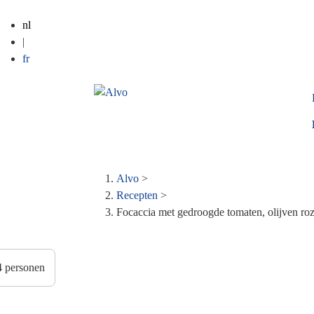
nl
|
fr
Alvo
>
Kruimelpad
Recepten
>
Focaccia met gedroogde tomaten, olijven ro