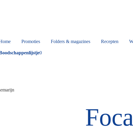
Home
Promoties
Folders & magazines
Recepten
W
Boodschappenlijstje
0
zemarijn
Foca