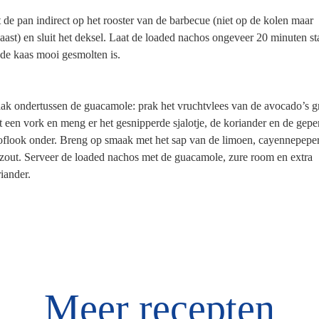
 de pan indirect op het rooster van de barbecue (niet op de kolen maar
aast) en sluit het deksel. Laat de loaded nachos ongeveer 20 minuten s
 de kaas mooi gesmolten is.
k ondertussen de guacamole: prak het vruchtvlees van de avocado’s g
 een vork en meng er het gesnipperde sjalotje, de koriander en de gepe
oflook onder. Breng op smaak met het sap van de limoen, cayennepepe
zout. Serveer de loaded nachos met de guacamole, zure room en extra
iander.
Meer recepten