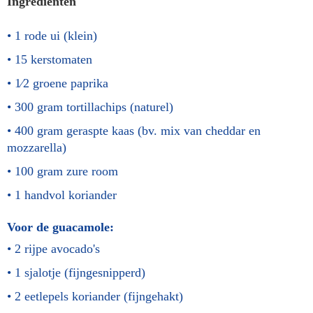
Ingrediënten
1
rode ui (klein)
15
kerstomaten
1⁄2
groene paprika
300 gram
tortillachips (naturel)
400 gram
geraspte kaas (bv. mix van cheddar en
mozzarella)
100 gram
zure room
1 handvol
koriander
Voor de guacamole:
2
rijpe avocado's
1
sjalotje (fijngesnipperd)
2 eetlepels
koriander (fijngehakt)