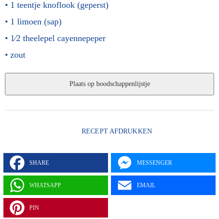
1 teentje
knoflook (geperst)
1
limoen (sap)
1⁄2 theelepel
cayennepeper
zout
RECEPT AFDRUKKEN
SHARE
MESSENGER
WHATSAPP
EMAIL
PIN