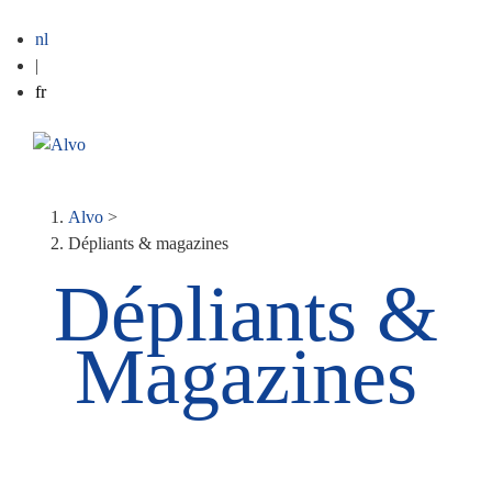
nl
|
fr
ME
Fil
Alvo
>
Dépliants & magazines
d'Ariane
Dépliants &
Magazines