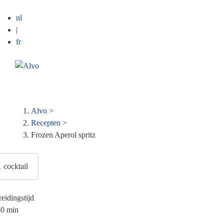
nl
|
fr
ME
Kruimelpad
Alvo
>
Recepten
>
Frozen Aperol spritz
eidingstijd
30 min