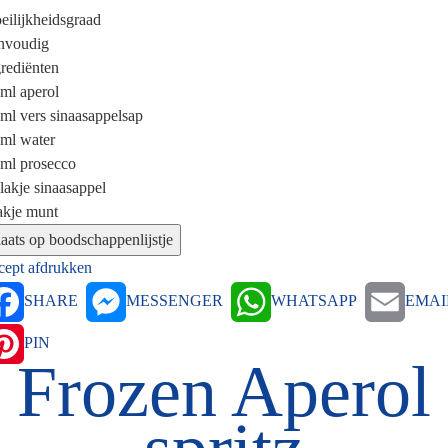
eilijkheidsgraad
nvoudig
rediënten
 ml
aperol
 ml
vers sinaasappelsap
 ml
water
 ml
prosecco
lakje
sinaasappel
akje
munt
cept afdrukken
SHARE
MESSENGER
WHATSAPP
EMAI
PIN
Frozen Aperol