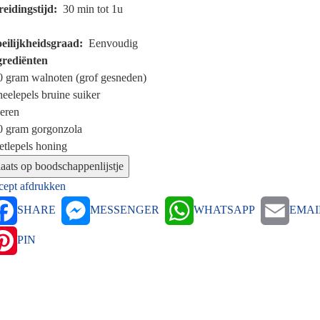
reidingstijd
30 min tot 1u
eilijkheidsgraad
Eenvoudig
grediënten
0 gram
walnoten (grof gesneden)
heelepels
bruine suiker
eren
0 gram
gorgonzola
etlepels
honing
cept afdrukken
SHARE
MESSENGER
WHATSAPP
EMAI
PIN