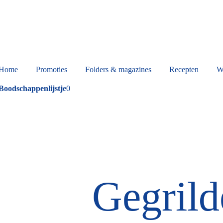
Home
Promoties
Folders & magazines
Recepten
W
Boodschappenlijstje
0
Gegrild