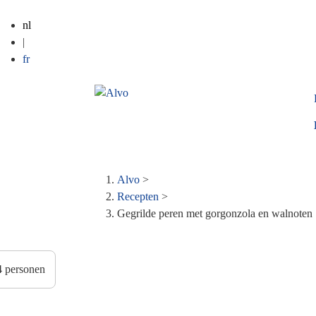
nl
|
fr
Alvo
>
Kruimelpad
Recepten
>
Gegrilde peren met gorgonzola en walnoten