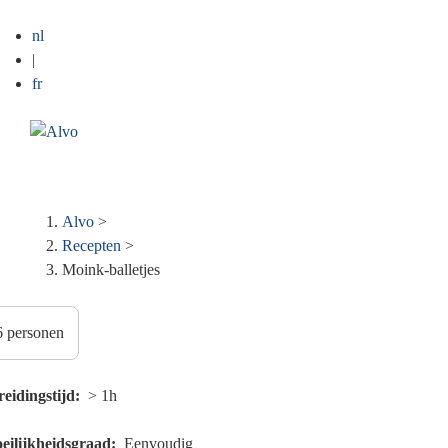
nl
|
fr
ME
Kruimelpad
Alvo
>
Recepten
>
Moink-balletjes
reidingstijd
> 1h
eilijkheidsgraad
Eenvoudig