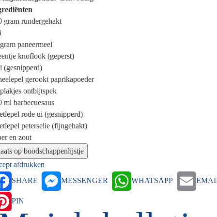
grediënten
0 gram
rundergehakt
i
 gram
paneermeel
eentje
knoflook (geperst)
i (gesnipperd)
heelepel
gerookt paprikapoeder
plakjes
ontbijtspek
0 ml
barbecuesaus
etlepel
rode ui (gesnipperd)
etlepel
peterselie (fijngehakt)
er en zout
cept afdrukken
SHARE
MESSENGER
WHATSAPP
EMAI
PIN