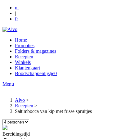
nl
|
fr
Home
Promoties
Folders & magazines
Recepten
Winkels
Klantenkaart
Boodschappenlijstje
0
Menu
Alvo
>
Recepten
>
Kruimelpad
Saltimbocca van kip met frisse spruitjes
Bereidingstijd