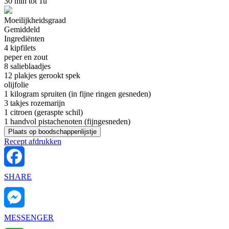
30 min tot 1u
Moeilijkheidsgraad
Gemiddeld
Ingrediënten
4
kipfilets
peper en zout
8
salieblaadjes
12 plakjes
gerookt spek
olijfolie
1 kilogram
spruiten (in fijne ringen gesneden)
3 takjes
rozemarijn
1
citroen (geraspte schil)
1 handvol
pistachenoten (fijngesneden)
Recept afdrukken
SHARE
MESSENGER