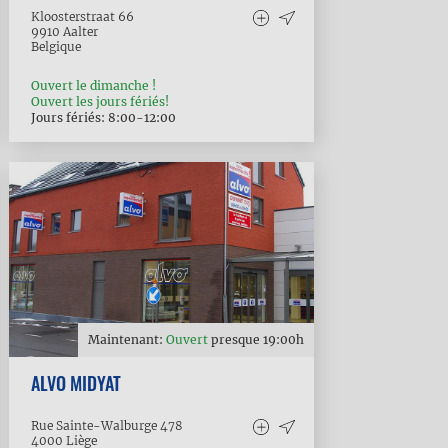
Kloosterstraat 66
9910
Aalter
Belgique
Ouvert le dimanche !
Ouvert les jours fériés!
Jours fériés: 8:00-12:00
Maintenant:
Ouvert
presque
19:00
h
ALVO MIDYAT
Rue Sainte-Walburge 478
4000
Liège