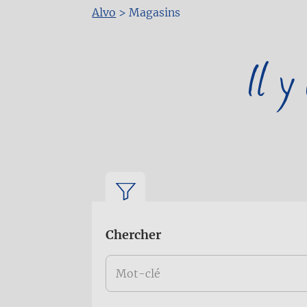
Alvo
>
Magasins
Fil
Il y
d'Ariane
Chercher