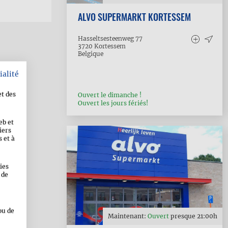
ALVO SUPERMARKT KORTESSEM
Hasseltsesteenweg 77
3720
Kortessem
Belgique
ialité
et des
Ouvert le dimanche !
Ouvert les jours fériés!
eb et
iers
 et à
ies
 de
ou de
Maintenant:
Ouvert
presque
21:00
h