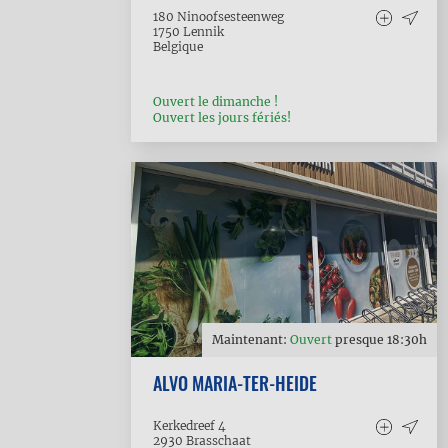
180 Ninoofsesteenweg
1750
Lennik
Belgique
Ouvert le dimanche !
Ouvert les jours fériés!
Maintenant:
Ouvert
presque
18:30
h
ALVO MARIA-TER-HEIDE
Kerkedreef 4
2930
Brasschaat