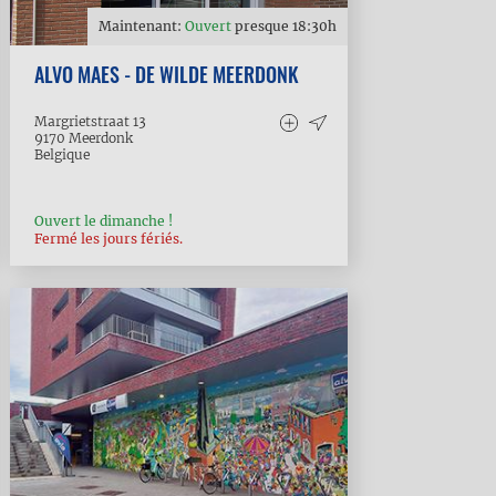
Maintenant:
Ouvert
presque
18:30
h
ALVO MAES - DE WILDE MEERDONK
Margrietstraat 13
9170
Meerdonk
Belgique
Ouvert le dimanche !
Fermé les jours fériés.