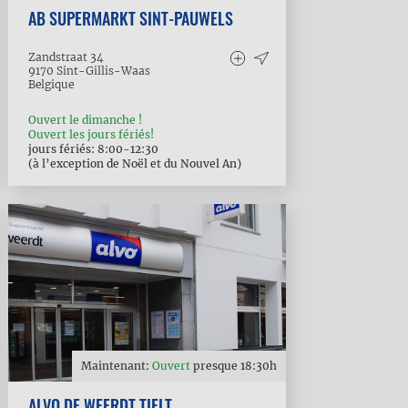
AB SUPERMARKT SINT-PAUWELS
Zandstraat 34
9170
Sint-Gillis-Waas
Belgique
Ouvert le dimanche !
Ouvert les jours fériés!
jours fériés: 8:00-12:30
(à l’exception de Noël et du Nouvel An)
Maintenant:
Ouvert
presque
18:30
h
ALVO DE WEERDT TIELT