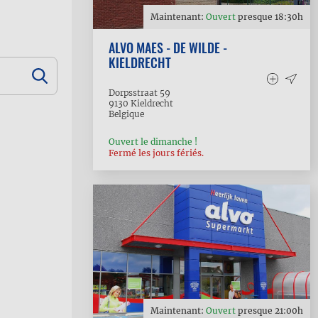
Maintenant:
Ouvert
presque
18:30
h
ALVO MAES - DE WILDE -
KIELDRECHT
Dorpsstraat 59
9130
Kieldrecht
Belgique
Ouvert le dimanche !
Fermé les jours fériés.
Maintenant:
Ouvert
presque
21:00
h