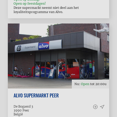
Open op feestdagen!
Deze supermarkt neemt niet deel aan het
loyaliteitsprogramma van Alvo.
Nu:
Open
tot
20:00
u
ALVO SUPERMARKT PEER
De Bogaerd 3
3990
Peer
België