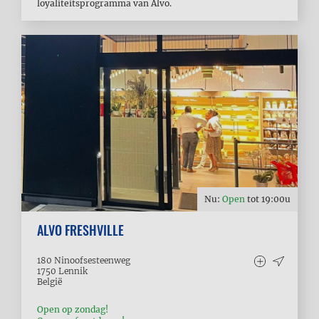
loyaliteitsprogramma van Alvo.
Nu:
Open
tot
19:00
u
ALVO FRESHVILLE
180 Ninoofsesteenweg
1750
Lennik
België
Open op zondag!