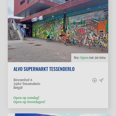
Nu:
Open
tot
20:00
u
ALVO SUPERMARKT TESSENDERLO
Binnenhof 6
3980
Tessenderlo
België
Open op zondag!
Open op feestdagen!