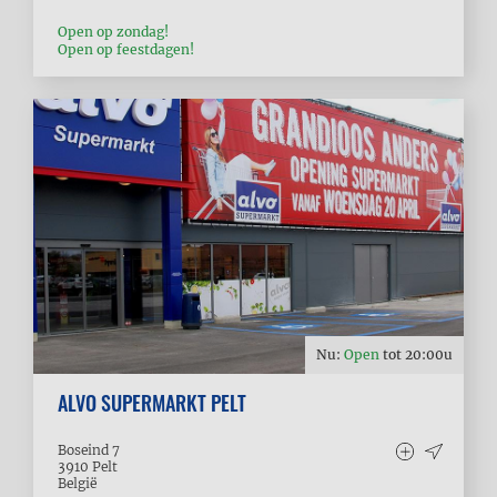
Open op zondag!
Open op feestdagen!
Nu:
Open
tot
20:00
u
ALVO SUPERMARKT PELT
Boseind 7
3910
Pelt
België