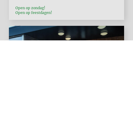
Open op zondag!
Open op feestdagen!
Nu:
Open
tot
18:30
u
ALVO SUPERMARKT RONSE
Brieversweg 225
8310
Sint-Kruis Brugge
België