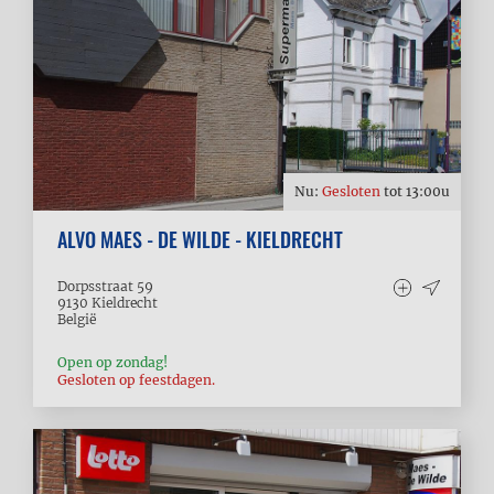
Nu:
Gesloten
tot
13:00
u
ALVO MAES - DE WILDE - KIELDRECHT
Dorpsstraat 59
9130
Kieldrecht
België
Open op zondag!
Gesloten op feestdagen.