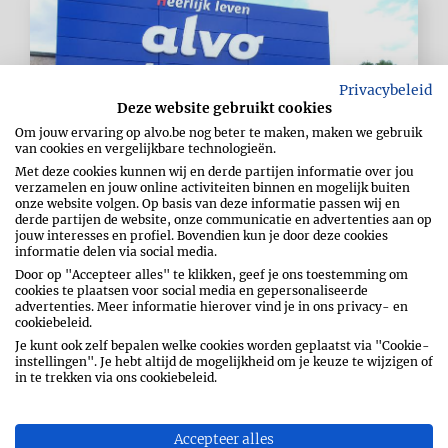
Privacybeleid
Deze website gebruikt cookies
Om jouw ervaring op alvo.be nog beter te maken, maken we gebruik
van cookies en vergelijkbare technologieën.
Met deze cookies kunnen wij en derde partijen informatie over jou
verzamelen en jouw online activiteiten binnen en mogelijk buiten
onze website volgen. Op basis van deze informatie passen wij en
derde partijen de website, onze communicatie en advertenties aan op
Nu:
Open
tot
20:00
u
jouw interesses en profiel. Bovendien kun je door deze cookies
informatie delen via social media.
ALVO SUPERMARKT ZONHOVEN
Door op "Accepteer alles" te klikken, geef je ons toestemming om
cookies te plaatsen voor social media en gepersonaliseerde
advertenties. Meer informatie hierover vind je in ons privacy- en
Achter de Hoven 17
3520
Zonhoven
cookiebeleid.
België
Je kunt ook zelf bepalen welke cookies worden geplaatst via "Cookie-
instellingen". Je hebt altijd de mogelijkheid om je keuze te wijzigen of
Open op zondag!
in te trekken via ons cookiebeleid.
Open op feestdagen!
Accepteer alles