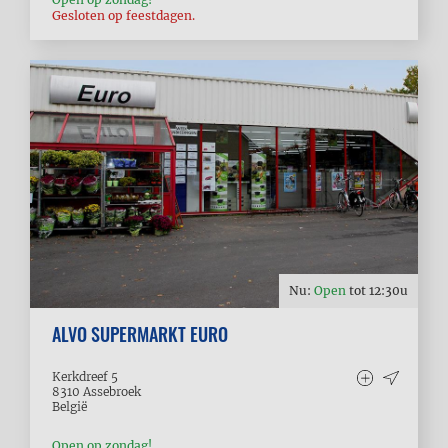
Gesloten op feestdagen.
Nu:
Open
tot
12:30
u
ALVO SUPERMARKT EURO
Kerkdreef 5
8310
Assebroek
België
Open op zondag!