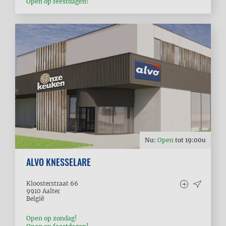
Open op feestdagen!
Nu:
Open
tot
19:00
u
ALVO KNESSELARE
Kloosterstraat 66
9910
Aalter
België
Open op zondag!