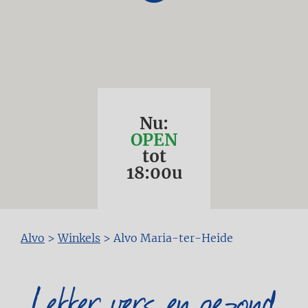
Nu:
OPEN
tot
18:00
u
Kruimelpad
Alvo
>
Winkels
>
Alvo Maria-ter-Heide
Lekker vers en gezond