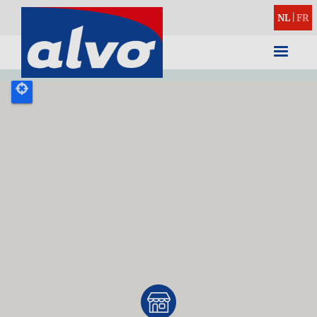
NL
|
FR