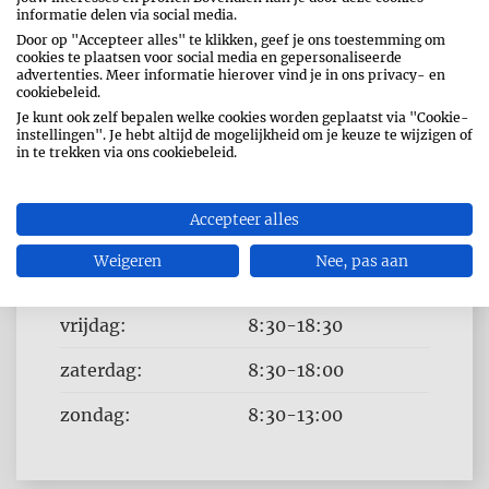
informatie delen via social media.
Door op "Accepteer alles" te klikken, geef je ons toestemming om
cookies te plaatsen voor social media en gepersonaliseerde
advertenties. Meer informatie hierover vind je in ons privacy- en
cookiebeleid.
OPENINGSUREN
Je kunt ook zelf bepalen welke cookies worden geplaatst via "Cookie-
instellingen". Je hebt altijd de mogelijkheid om je keuze te wijzigen of
Dag
Time
maandag:
8:30-18:30
in te trekken via ons cookiebeleid.
slot
dinsdag:
8:30-18:30
Accepteer alles
woensdag:
8:30-18:30
Weigeren
Nee, pas aan
donderdag:
8:30-18:30
vrijdag:
8:30-18:30
zaterdag:
8:30-18:00
zondag:
8:30-13:00