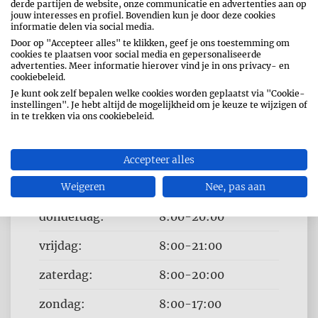
derde partijen de website, onze communicatie en advertenties aan op
jouw interesses en profiel. Bovendien kun je door deze cookies
informatie delen via social media.
Door op "Accepteer alles" te klikken, geef je ons toestemming om
cookies te plaatsen voor social media en gepersonaliseerde
advertenties. Meer informatie hierover vind je in ons privacy- en
cookiebeleid.
Je kunt ook zelf bepalen welke cookies worden geplaatst via "Cookie-
OPENINGSUREN
instellingen". Je hebt altijd de mogelijkheid om je keuze te wijzigen of
in te trekken via ons cookiebeleid.
Dag
Time
maandag:
8:00-20:00
slot
dinsdag:
8:00-20:00
Accepteer alles
woensdag:
Weigeren
8:00-20:00
Nee, pas aan
donderdag:
8:00-20:00
vrijdag:
8:00-21:00
zaterdag:
8:00-20:00
zondag:
8:00-17:00