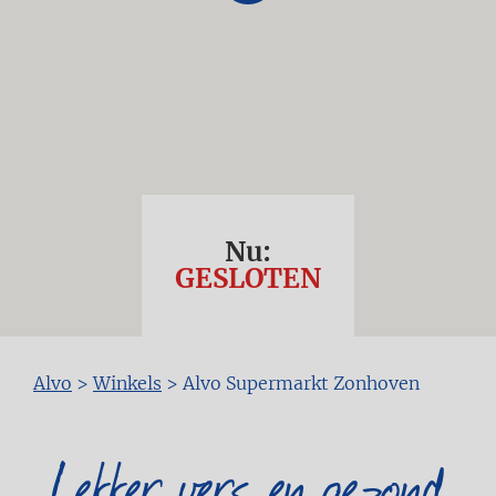
Nu:
GESLOTEN
Kruimelpad
Alvo
>
Winkels
>
Alvo Supermarkt Zonhoven
Lekker vers en gezond