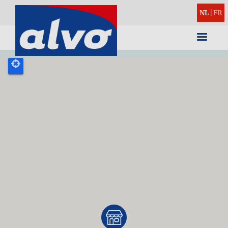
NL
|
FR