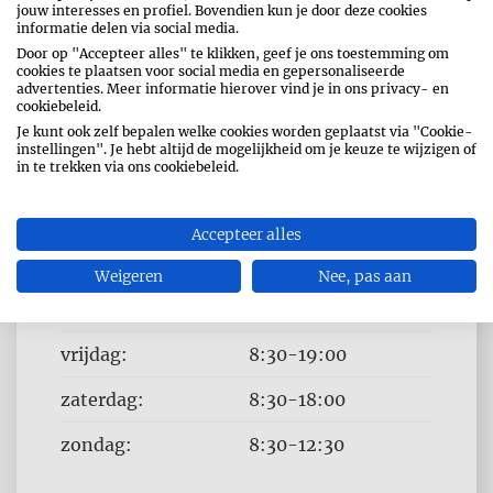
jouw interesses en profiel. Bovendien kun je door deze cookies
informatie delen via social media.
Door op "Accepteer alles" te klikken, geef je ons toestemming om
cookies te plaatsen voor social media en gepersonaliseerde
advertenties. Meer informatie hierover vind je in ons privacy- en
cookiebeleid.
OPENINGSUREN
Je kunt ook zelf bepalen welke cookies worden geplaatst via "Cookie-
instellingen". Je hebt altijd de mogelijkheid om je keuze te wijzigen of
Dag
Time
in te trekken via ons cookiebeleid.
maandag:
8:30-19:00
slot
dinsdag:
8:30-19:00
Accepteer alles
woensdag:
8:30-19:00
Weigeren
Nee, pas aan
donderdag:
8:30-19:00
vrijdag:
8:30-19:00
zaterdag:
8:30-18:00
zondag:
8:30-12:30