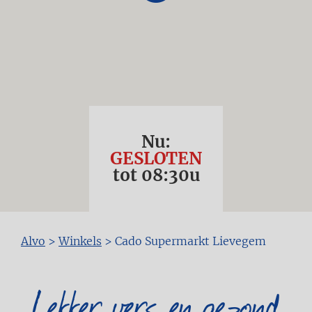
Nu:
GESLOTEN
tot
08:30
u
Kruimelpad
Alvo
>
Winkels
>
Cado Supermarkt Lievegem
Lekker vers en gezond