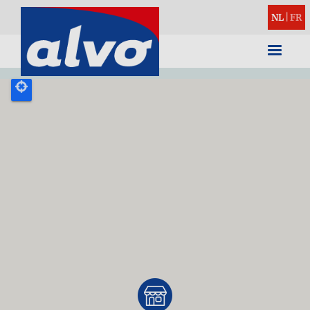
NL
|
FR