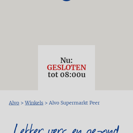
Nu:
GESLOTEN
tot
08:00
u
Kruimelpad
Alvo
>
Winkels
>
Alvo Supermarkt Peer
Lekker vers en gezond