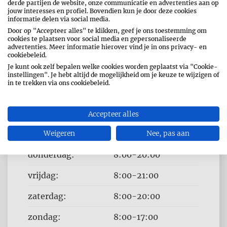
derde partijen de website, onze communicatie en advertenties aan op
jouw interesses en profiel. Bovendien kun je door deze cookies
informatie delen via social media.
Door op "Accepteer alles" te klikken, geef je ons toestemming om
cookies te plaatsen voor social media en gepersonaliseerde
advertenties. Meer informatie hierover vind je in ons privacy- en
cookiebeleid.
Je kunt ook zelf bepalen welke cookies worden geplaatst via "Cookie-
OPENINGSUREN
instellingen". Je hebt altijd de mogelijkheid om je keuze te wijzigen of
in te trekken via ons cookiebeleid.
Dag
Time
maandag:
8:00-20:00
slot
dinsdag:
8:00-20:00
Accepteer alles
woensdag:
Weigeren
8:00-20:00
Nee, pas aan
donderdag:
8:00-20:00
vrijdag:
8:00-21:00
zaterdag:
8:00-20:00
zondag:
8:00-17:00