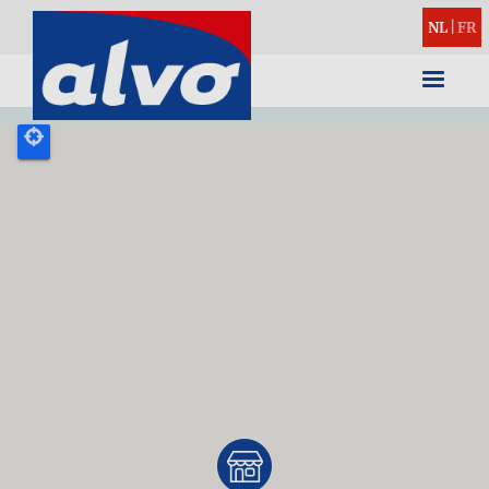
NL
|
FR