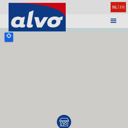
NL
|
FR