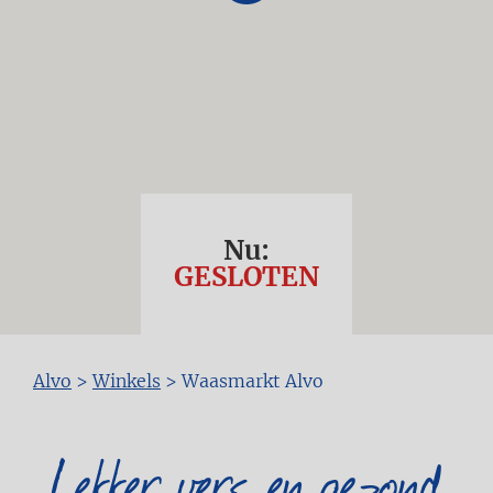
Nu:
GESLOTEN
Kruimelpad
Alvo
>
Winkels
>
Waasmarkt Alvo
Lekker vers en gezond