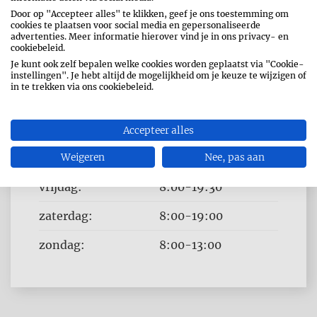
Door op "Accepteer alles" te klikken, geef je ons toestemming om
cookies te plaatsen voor social media en gepersonaliseerde
OPENINGSUREN
advertenties. Meer informatie hierover vind je in ons privacy- en
cookiebeleid.
Dag
Time
Je kunt ook zelf bepalen welke cookies worden geplaatst via "Cookie-
maandag:
8:00-19:30
instellingen". Je hebt altijd de mogelijkheid om je keuze te wijzigen of
slot
in te trekken via ons cookiebeleid.
dinsdag:
8:00-19:30
woensdag:
8:00-19:30
Accepteer alles
donderdag:
Weigeren
8:00-19:30
Nee, pas aan
vrijdag:
8:00-19:30
zaterdag:
8:00-19:00
zondag:
8:00-13:00