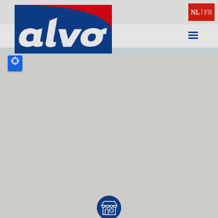
NL
|
FR