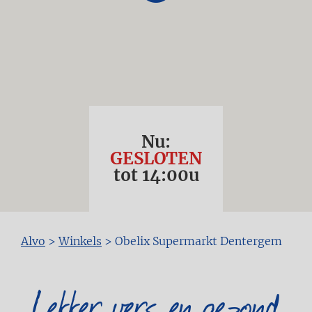
Nu:
GESLOTEN
tot
14:00
u
Kruimelpad
Alvo
>
Winkels
>
Obelix Supermarkt Dentergem
Lekker vers en gezond