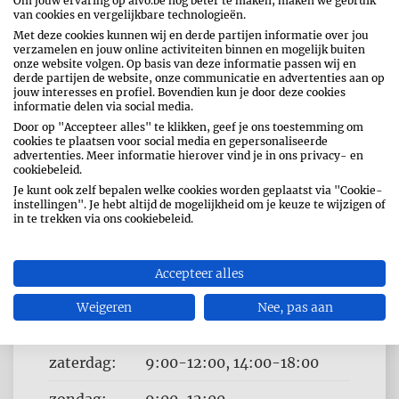
Om jouw ervaring op alvo.be nog beter te maken, maken we gebruik
van cookies en vergelijkbare technologieën.
Met deze cookies kunnen wij en derde partijen informatie over jou
verzamelen en jouw online activiteiten binnen en mogelijk buiten
onze website volgen. Op basis van deze informatie passen wij en
derde partijen de website, onze communicatie en advertenties aan op
jouw interesses en profiel. Bovendien kun je door deze cookies
informatie delen via social media.
Door op "Accepteer alles" te klikken, geef je ons toestemming om
OPENINGSUREN
cookies te plaatsen voor social media en gepersonaliseerde
advertenties. Meer informatie hierover vind je in ons privacy- en
cookiebeleid.
Dag
Time
maandag:
14:00-18:30
Je kunt ook zelf bepalen welke cookies worden geplaatst via "Cookie-
slot
instellingen". Je hebt altijd de mogelijkheid om je keuze te wijzigen of
dinsdag:
9:00-12:00, 14:00-18:30
in te trekken via ons cookiebeleid.
woensdag:
9:00-12:00, 14:00-18:30
Accepteer alles
donderdag:
9:00-12:00, 14:00-18:30
Weigeren
Nee, pas aan
vrijdag:
9:00-12:00, 14:00-18:30
zaterdag:
9:00-12:00, 14:00-18:00