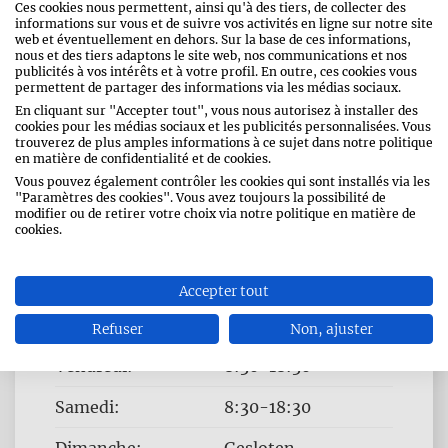
Ces cookies nous permettent, ainsi qu'à des tiers, de collecter des
informations sur vous et de suivre vos activités en ligne sur notre site
web et éventuellement en dehors. Sur la base de ces informations,
nous et des tiers adaptons le site web, nos communications et nos
publicités à vos intérêts et à votre profil. En outre, ces cookies vous
permettent de partager des informations via les médias sociaux.
En cliquant sur "Accepter tout", vous nous autorisez à installer des
cookies pour les médias sociaux et les publicités personnalisées. Vous
trouverez de plus amples informations à ce sujet dans notre politique
HEURES D 'OUVERTURE
en matière de confidentialité et de cookies.
Vous pouvez également contrôler les cookies qui sont installés via les
Jour
Time
"Paramètres des cookies". Vous avez toujours la possibilité de
Lundi:
8:30-18:30
modifier ou de retirer votre choix via notre politique en matière de
slot
cookies.
Mardi:
8:30-18:30
Mercredi:
8:30-18:30
Accepter tout
Jeudi:
8:30-18:30
Refuser
Non, ajuster
Vendredi:
8:30-18:30
Samedi:
8:30-18:30