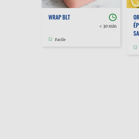
WRAP BLT
O
ÉP
30 min à
< 30 min
1h
S
Facile