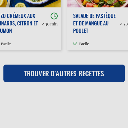
RZO CRÉMEUX AUX
SALADE DE PASTÈQUE
INARDS, CITRON ET
ET DE MANGUE AU
< 30 min
< 3
AUMON
POULET
Facile
Facile
TROUVER D’AUTRES RECETTES