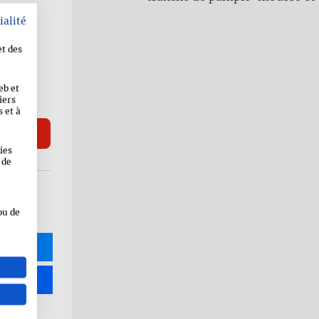
ialité
et des
eb et
iers
 et à
ies
 de
ou de
R