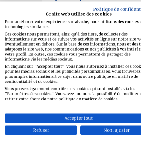
1 cuillerée à thé
de sucre
Politique de confident
Ce site web utilise des cookies
60 ml
de tequila
Pour améliorer votre expérience sur alvo.be, nous utilisons des cookies 
technologies similaires.
60 ml
d'eau gazeuse
Ces cookies nous permettent, ainsi qu'à des tiers, de collecter des
informations sur vous et de suivre vos activités en ligne sur notre site w
1 rondelle
de pamplemousse
éventuellement en dehors. Sur la base de ces informations, nous et des t
adaptons le site web, nos communications et nos publicités à vos intérêts
votre profil. En outre, ces cookies vous permettent de partager des
informations via les médias sociaux.
En cliquant sur "Accepter tout", vous nous autorisez à installer des cook
pour les médias sociaux et les publicités personnalisées. Vous trouverez
plus amples informations à ce sujet dans notre politique en matière de
confidentialité et de cookies.
IMPRIMER LA RECETTE
Vous pouvez également contrôler les cookies qui sont installés via les
"Paramètres des cookies". Vous avez toujours la possibilité de modifier 
retirer votre choix via notre politique en matière de cookies.
SHARE
MESSENGE
Accepter tout
WHATSAPP
EMAIL
Refuser
Non, ajuster
PIN