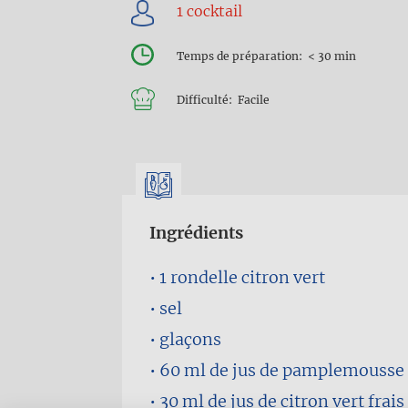
d'Ariane
Temps de préparation
< 30 min
Difficulté
Facile
Ingrédients
1 rondelle
citron vert
sel
glaçons
60 ml
de jus de pamplemousse 
30 ml
de jus de citron vert frais