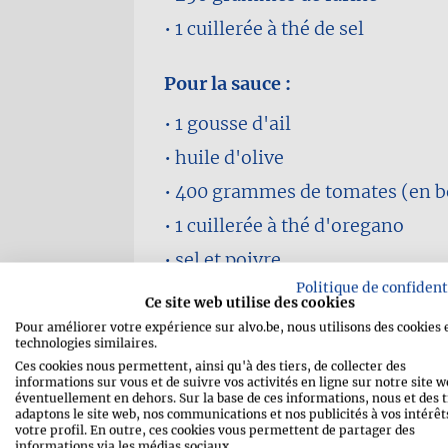
1 cuillerée à thé
de sel
Pour la sauce :
1 gousse
d'ail
huile d'olive
400 grammes
de tomates (en b
1 cuillerée à thé
d'oregano
sel et poivre
Politique de confident
Ce site web utilise des cookies
Pour la garniture :
Pour améliorer votre expérience sur alvo.be, nous utilisons des cookies 
technologies similaires.
150 grammes
mozzarella
Ces cookies nous permettent, ainsi qu'à des tiers, de collecter des
informations sur vous et de suivre vos activités en ligne sur notre site w
120 grammes
de pepperoni (ou
éventuellement en dehors. Sur la base de ces informations, nous et des t
salami en tranches)
adaptons le site web, nos communications et nos publicités à vos intérêts
votre profil. En outre, ces cookies vous permettent de partager des
1 cuillère à soupe
de parmesan 
informations via les médias sociaux.