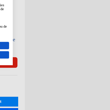
ies
 de
ou de
cayenne
 cidre
R