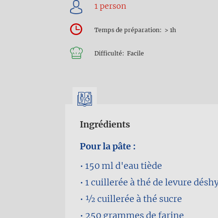
d'Ariane
Temps de préparation
> 1h
Difficulté
Facile
Ingrédients
Pour la pâte :
150 ml
d'eau tiède
1 cuillerée à thé
de levure désh
1⁄2 cuillerée à thé
sucre
250 grammes
de farine