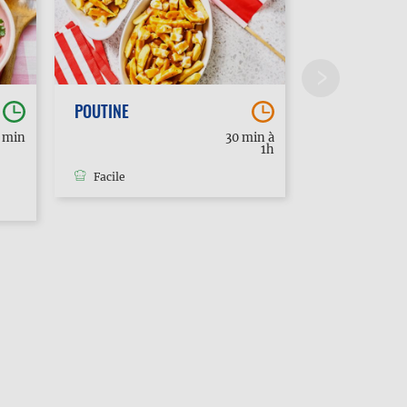
POUTINE
PILONS DE P
AVEC RUB OR
0 min
30 min à
1h
Facile
Facile