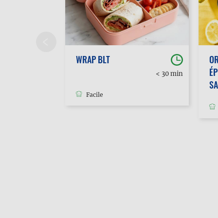
WRAP BLT
O
ÉP
30 min à
< 30 min
1h
S
Facile