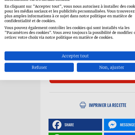
En cliquant sur "Accepter tout", vous nous autorisez à installer des cook
1 poignée
de feuilles de basilic
pour les médias sociaux et les publicités personnalisées. Vous trouverez
plus amples informations à ce sujet dans notre politique en matière de
confidentialité et de cookies.
Pour le hot honey :
Vous pouvez également contrôler les cookies qui sont installés via les
"Paramètres des cookies". Vous avez toujours la possibilité de modifier 
100 ml
de miel
retirer votre choix via notre politique en matière de cookies.
1 cuillère à soupe
de poivre de 
Accepter tout
1 cuillère à soupe
de vinaigre de
Refuser
Non, ajuster
IMPRIMER LA RECETTE
SHARE
MESSENGE