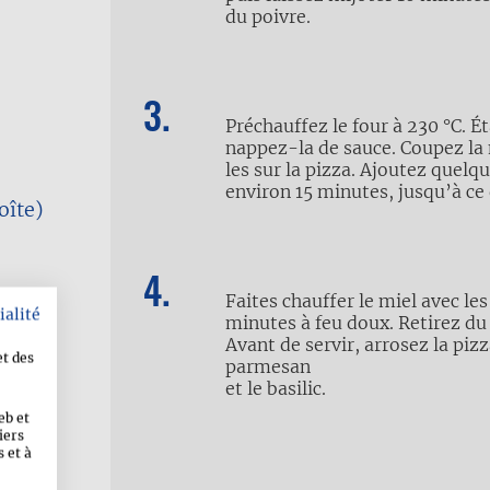
du poivre.
Préchauffez le four à 230 °C. É
nappez-la de sauce. Coupez la 
les sur la pizza. Ajoutez quel
environ 15 minutes, jusqu’à ce 
oîte)
Faites chauffer le miel avec les
ialité
minutes à feu doux. Retirez du 
Avant de servir, arrosez la piz
et des
parmesan
et le basilic.
eb et
 de
iers
 et à
(râpé)