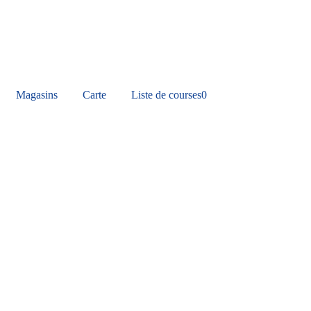
Magasins
Carte
Liste de courses
0