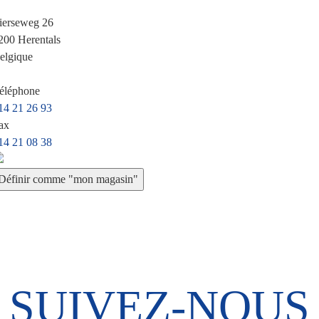
ierseweg 26
200
Herentals
elgique
éléphone
14 21 26 93
ax
14 21 08 38
SUIVEZ-NOUS