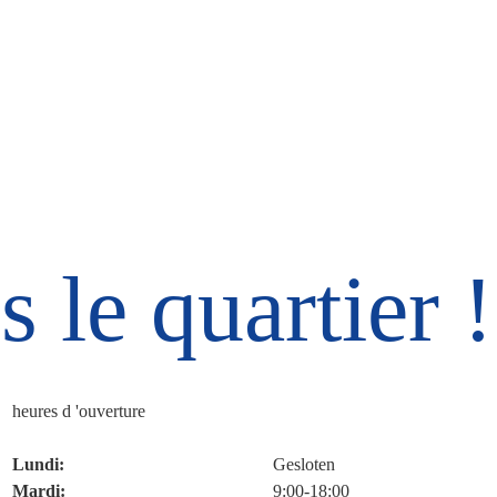
 le quartier !
heures d 'ouverture
Lundi:
Jour
Time
Gesloten
slot
Mardi:
9:00-18:00