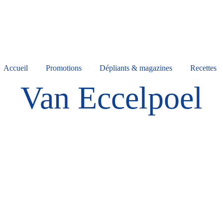
Accueil
Promotions
Dépliants & magazines
Recettes
Van Eccelpoel