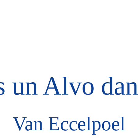
rs un Alvo dans
Van Eccelpoel