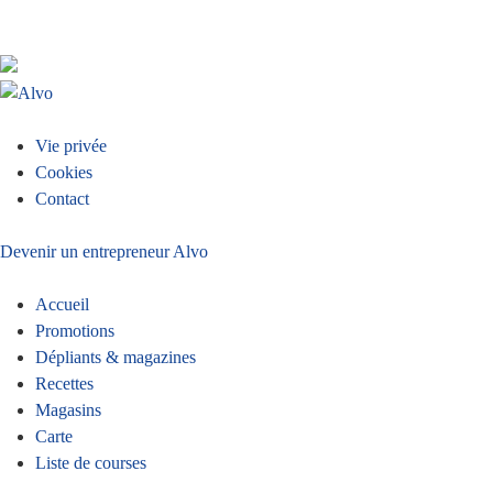
Vie privée
Menu
Cookies
Contact
Pied
Devenir un entrepreneur Alvo
Accueil
Promotions
de
Dépliants & magazines
Recettes
Magasins
page
Carte
Liste de courses