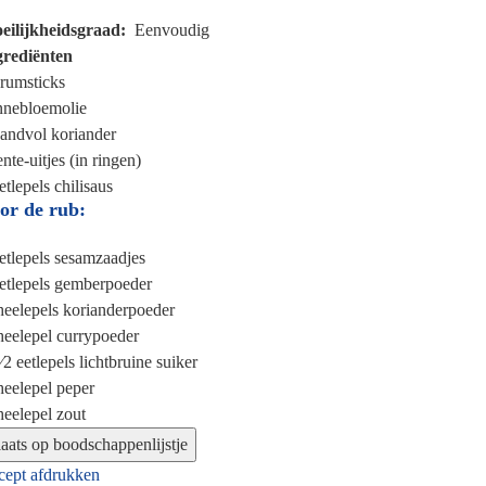
eilijkheidsgraad
Eenvoudig
grediënten
rumsticks
nnebloemolie
handvol
koriander
ente-uitjes (in ringen)
etlepels
chilisaus
or de rub:
etlepels
sesamzaadjes
etlepels
gemberpoeder
heelepels
korianderpoeder
heelepel
currypoeder
⁄2 eetlepels
lichtbruine suiker
heelepel
peper
heelepel
zout
cept afdrukken