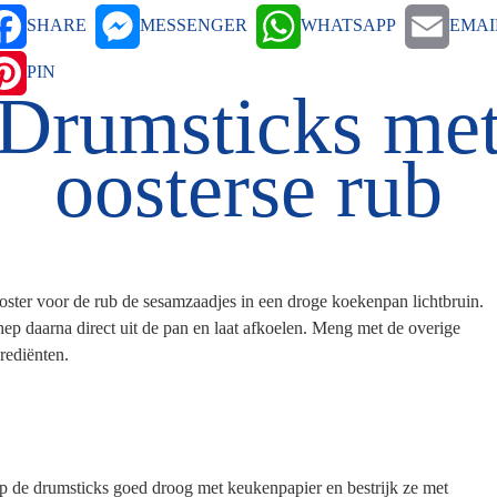
SHARE
MESSENGER
WHATSAPP
EMAI
PIN
Drumsticks me
oosterse rub
ster voor de rub de sesamzaadjes in een droge koekenpan lichtbruin.
ep daarna direct uit de pan en laat afkoelen. Meng met de overige
rediënten.
 de drumsticks goed droog met keukenpapier en bestrijk ze met