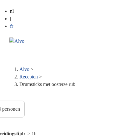
nl
|
fr
ME
Kruimelpad
Alvo
>
Recepten
>
Drumsticks met oosterse rub
reidingstijd
> 1h