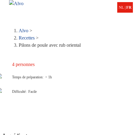
ME
NL
|
FR
Fil
Alvo
>
Recettes
>
d'Ariane
Pilons de poule avec rub oriental
Temps de préparation
> 1h
Difficulté
Facile