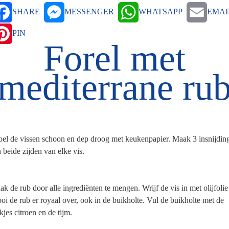
SHARE
MESSENGER
WHATSAPP
EMAI
PIN
Forel met
mediterrane ru
oel de vissen schoon en dep droog met keukenpapier.
Maak 3 insnijdin
 beide zijden van elke vis.
k de rub door alle ingrediënten te mengen. Wrijf de vis in met olijfolie
ooi de rub er royaal over, ook in de buikholte. Vul de buikholte met de
kjes citroen en de tijm.