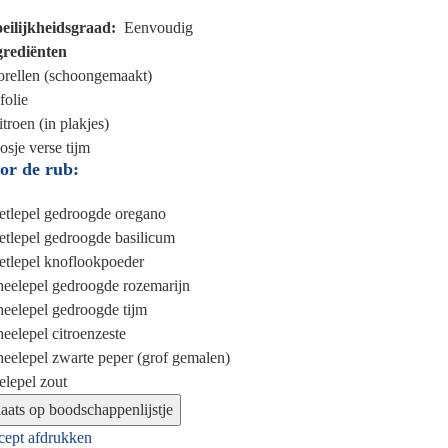
eilijkheidsgraad
Eenvoudig
grediënten
orellen (schoongemaakt)
jfolie
itroen (in plakjes)
osje
verse tijm
or de rub:
etlepel
gedroogde oregano
etlepel
gedroogde basilicum
etlepel
knoflookpoeder
heelepel
gedroogde rozemarijn
heelepel
gedroogde tijm
heelepel
citroenzeste
heelepel
zwarte peper (grof gemalen)
elepel
zout
cept afdrukken