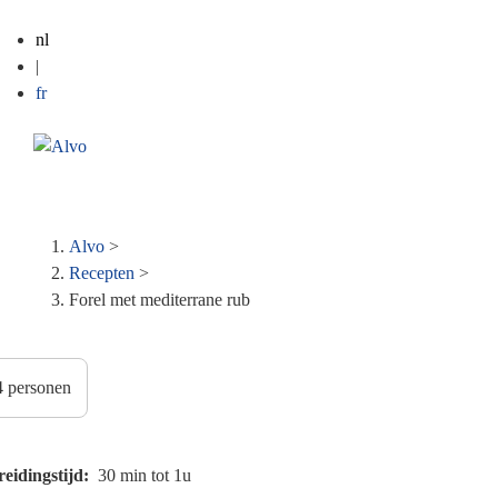
nl
|
fr
ME
Kruimelpad
Alvo
>
Recepten
>
Forel met mediterrane rub
reidingstijd
30 min tot 1u