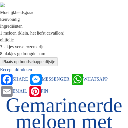
Moeilijkheidsgraad
Eenvoudig
Ingrediënten
1
meloen (klein, het liefst cavaillon)
olijfolie
3 takjes
verse rozemarijn
8 plakjes
gedroogde ham
Recept afdrukken
SHARE
MESSENGER
WHATSAPP
EMAIL
PIN
Gemarineerde
meloen met