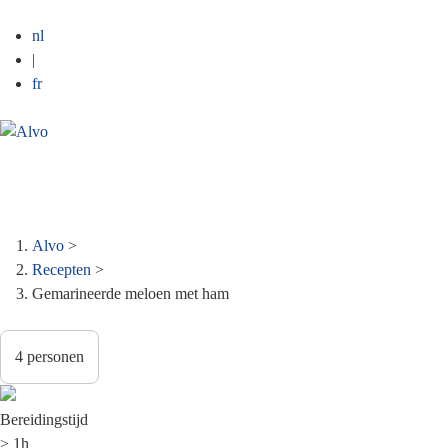
nl
|
fr
MENU
Kruimelpad
Alvo
>
Recepten
>
Gemarineerde meloen met ham
Bereidingstijd
> 1h