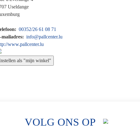
707
Useldange
uxemburg
elefoon
00352/26 61 08 71
-mailadres
info@pallcenter.lu
ttp://www.pallcenter.lu
VOLG ONS OP