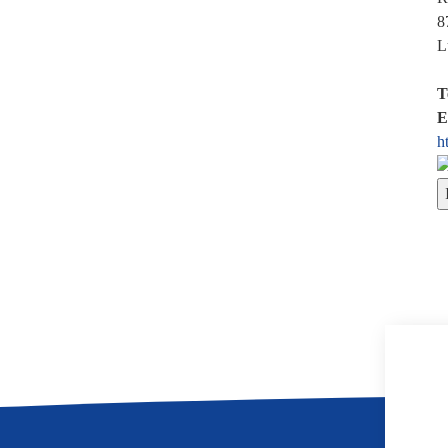
8
L
T
E
h