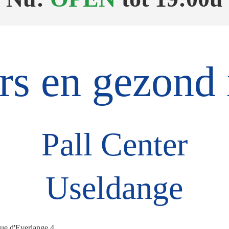
o.
rs en gezond i
Pall Center
Useldange
ue d'Everlange 4