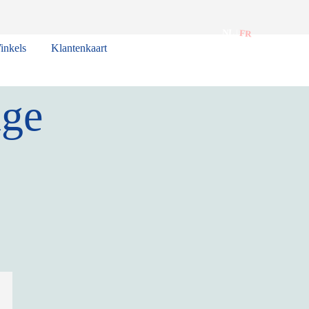
NL
|
FR
inkels
Klantenkaart
nge