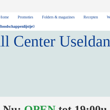
Home
Promoties
Folders & magazines
Recepten
W
Boodschappenlijstje
0
ll Center Uselda
Nu:
OPEN
tot
19:00
u