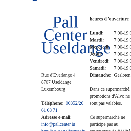
Pall
heures d 'ouverture
Center
Lundi:
Jour
Time
7:00-19:
slot
Mardi:
7:00-19:
Useldange
Mercredi:
7:00-19:
Jeudi:
7:00-19:
Vendredi:
7:00-19:
Samedi:
7:00-19:
Rue d'Everlange 4
Dimanche:
Gesloten
8707
Useldange
Luxembourg
Dans ce supermarché, 
promotions d'Alvo ne
Téléphone
00352/26
sont pas valables.
61 08 71
Adresse e-mail
Ce supermarché ne
info@pallcenter.lu
participe pas au