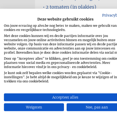
2
tomaten (in plakjes)
4
augurken (in plakjes)
Privacy
Deze website gebruikt cookies
4 blaadjes
sla
Om jouw ervaring op alvo.be nog beter te maken, maken we gebruik van
cookies en vergelijkbare technologieën.
boter
Met deze cookies kunnen wij en derde partijen informatie over jou
verzamelen en jouw online activiteiten binnen en mogelijk buiten onze
peper en zout
website volgen. Op basis van deze informatie passen wij en derde partij
website, onze communicatie en advertenties aan op jouw interesses en
profiel. Bovendien kun je door deze cookies informatie delen via social 
Door op "Accepteer alles" te klikken, geef je ons toestemming om cookie
plaatsen voor social media en gepersonaliseerde advertenties. Meer
informatie hierover vind je in ons privacy- en cookiebeleid.
Je kunt ook zelf bepalen welke cookies worden geplaatst via "Cookie-
instellingen". Je hebt altijd de mogelijkheid om je keuze te wijzigen of in
trekken via ons cookiebeleid.
RECEPT AFDRUKKEN
Accepteer alles
SHARE
MESSENGE
Weigeren
Nee, pas aan
WHATSAPP
EMAIL