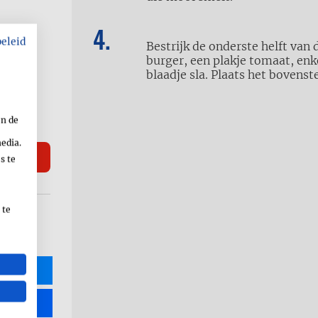
beleid
Bestrijk de onderste helft va
burger, een plakje tomaat, enk
blaadje sla. Plaats het bovens
en de
media.
s te
 te
R