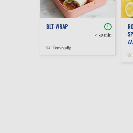
BLT-WRAP
RO
SP
30 min
< 30 min
tot 1u
Z
Eenvoudig