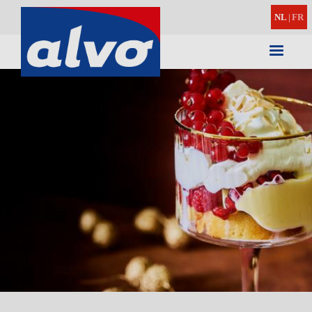
NL
|
FR