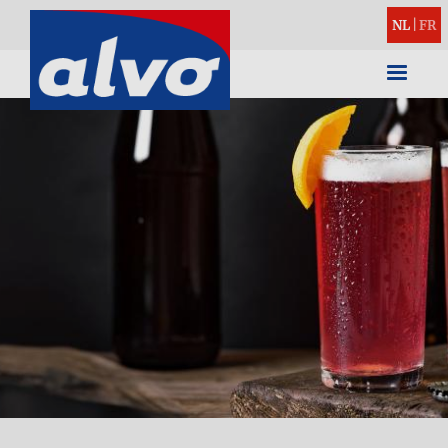
NL
|
FR