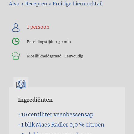
Kruimelpad
Alvo
>
Recepten
>
Fruitige biermocktail
Bereidingstijd
< 30 min
Moeilijkheidsgraad
Eenvoudig
Ingrediënten
10 centiliter
veenbessensap
1 blik
Maes Radler 0,0 % citroen