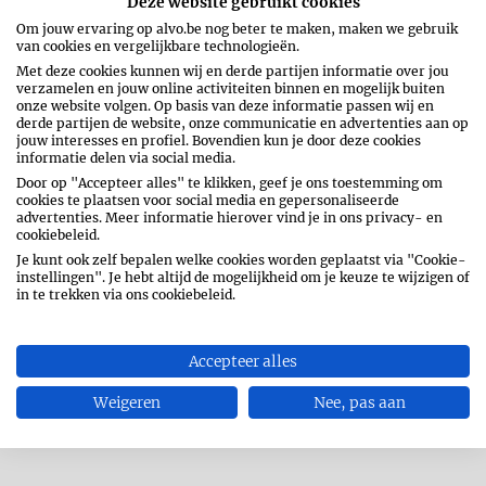
Deze website gebruikt cookies
Om jouw ervaring op alvo.be nog beter te maken, maken we gebruik
van cookies en vergelijkbare technologieën.
Met deze cookies kunnen wij en derde partijen informatie over jou
verzamelen en jouw online activiteiten binnen en mogelijk buiten
onze website volgen. Op basis van deze informatie passen wij en
derde partijen de website, onze communicatie en advertenties aan op
jouw interesses en profiel. Bovendien kun je door deze cookies
informatie delen via social media.
Giet in een hoog bierglas het
Door op "Accepteer alles" te klikken, geef je ons toestemming om
veenbessensap.
cookies te plaatsen voor social media en gepersonaliseerde
advertenties. Meer informatie hierover vind je in ons privacy- en
cookiebeleid.
Je kunt ook zelf bepalen welke cookies worden geplaatst via "Cookie-
Leng aan met de Maes Radler 0,0 %
instellingen". Je hebt altijd de mogelijkheid om je keuze te wijzigen of
in te trekken via ons cookiebeleid.
citroen.
Accepteer alles
Werk af met pompelmoes.
Weigeren
Nee, pas aan