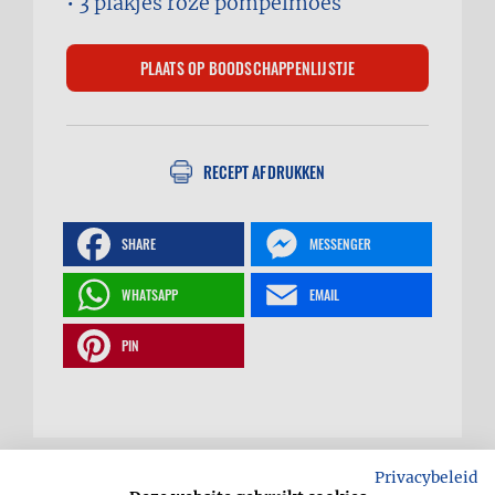
3 plakjes
roze pompelmoes
RECEPT AFDRUKKEN
SHARE
MESSENGER
WHATSAPP
EMAIL
PIN
Fruitige biermocktail
Privacybeleid