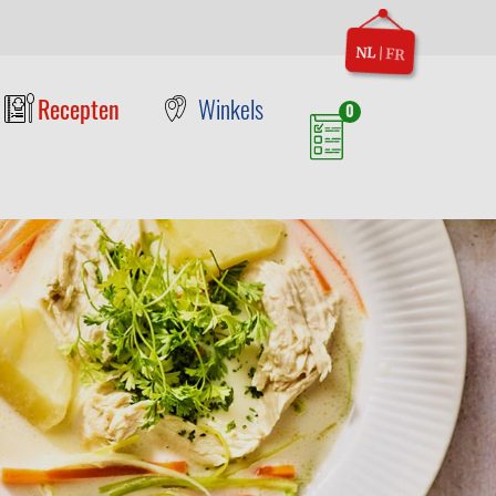
NL
|
FR
Recepten
Winkels
0