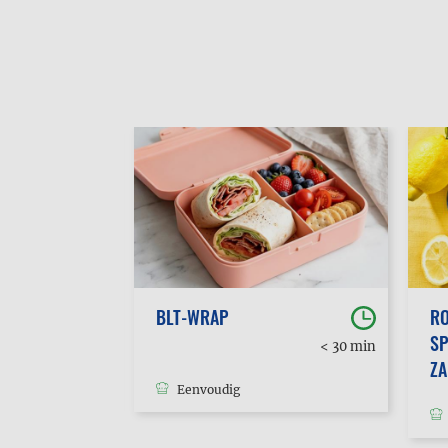
BLT-WRAP
RO
SP
30 min
< 30 min
tot 1u
Z
Eenvoudig