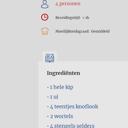
Bereidingstijd
> 1h
Moeilijkheidsgraad
Gemiddeld
Ingrediënten
1
hele kip
1
ui
4 teentjes
knoflook
2
wortels
4 stengels
selders