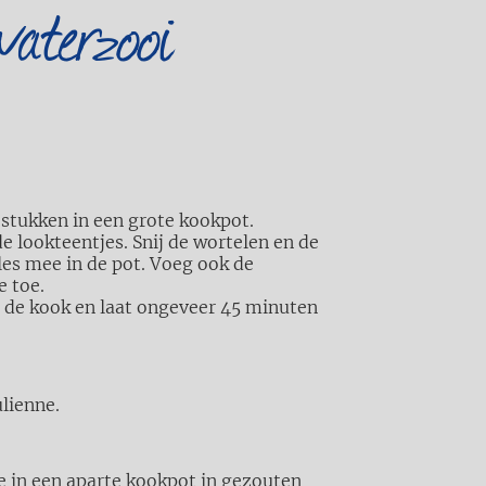
aterzooi
e stukken in een grote kookpot.
l de lookteentjes. Snij de wortelen en de
lles mee in de pot. Voeg ook de
e toe.
n de kook en laat ongeveer 45 minuten
ulienne.
e in een aparte kookpot in gezouten