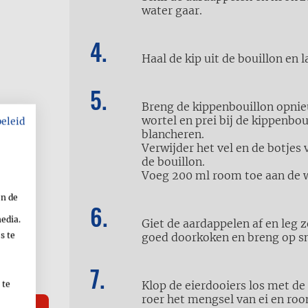
water gaar.
Haal de kip uit de bouillon en 
Breng de kippenbouillon opnie
wortel en prei bij de kippenbou
beleid
blancheren.
Verwijder het vel en de botjes 
de bouillon.
Voeg 200 ml room toe aan de w
en de
media.
Giet de aardappelen af en leg z
s te
goed doorkoken en breng op s
Klop de eierdooiers los met de 
 te
roer het mengsel van ei en ro