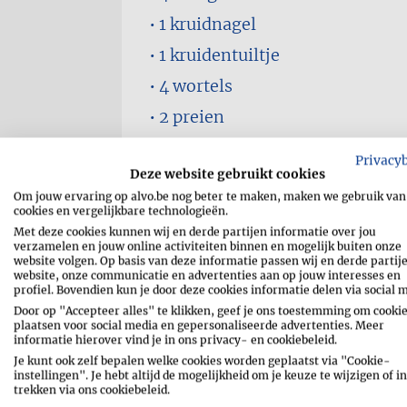
1
kruidnagel
1
kruidentuiltje
4
wortels
2
preien
8
aardappelen (middelgroot,
Privacy
vastkokend)
Deze website gebruikt cookies
Om jouw ervaring op alvo.be nog beter te maken, maken we gebruik van
1 l
kippenbouillon
cookies en vergelijkbare technologieën.
400 ml
room
Met deze cookies kunnen wij en derde partijen informatie over jou
verzamelen en jouw online activiteiten binnen en mogelijk buiten onze
peper en zout
website volgen. Op basis van deze informatie passen wij en derde partij
website, onze communicatie en advertenties aan op jouw interesses en
2
eiderdooiers
profiel. Bovendien kun je door deze cookies informatie delen via social 
Door op "Accepteer alles" te klikken, geef je ons toestemming om cookie
1 handvol
kervel (fijngehakt)
plaatsen voor social media en gepersonaliseerde advertenties. Meer
informatie hierover vind je in ons privacy- en cookiebeleid.
2
krulpeterselie (fijngehakt)
Je kunt ook zelf bepalen welke cookies worden geplaatst via "Cookie-
instellingen". Je hebt altijd de mogelijkheid om je keuze te wijzigen of in
trekken via ons cookiebeleid.