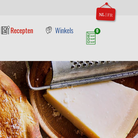
NL
|
FR
Recepten
Winkels
0