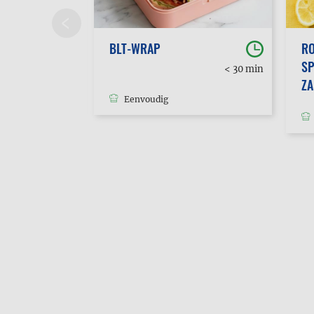
BLT-WRAP
RO
SP
30 min
< 30 min
tot 1u
Z
Eenvoudig