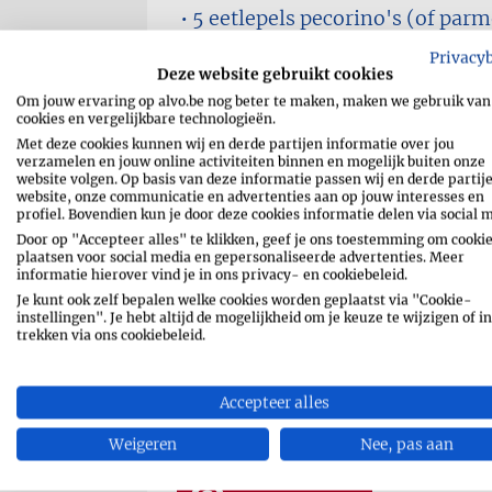
5 eetlepels
pecorino's (of par
geraspt)
Privacy
Deze website gebruikt cookies
1 pak
mozzarella (in stukjes)
Om jouw ervaring op alvo.be nog beter te maken, maken we gebruik van
zwarte peper
cookies en vergelijkbare technologieën.
Met deze cookies kunnen wij en derde partijen informatie over jou
olijfolie
verzamelen en jouw online activiteiten binnen en mogelijk buiten onze
website volgen. Op basis van deze informatie passen wij en derde partij
website, onze communicatie en advertenties aan op jouw interesses en
profiel. Bovendien kun je door deze cookies informatie delen via social 
Door op "Accepteer alles" te klikken, geef je ons toestemming om cookie
plaatsen voor social media en gepersonaliseerde advertenties. Meer
informatie hierover vind je in ons privacy- en cookiebeleid.
Je kunt ook zelf bepalen welke cookies worden geplaatst via "Cookie-
instellingen". Je hebt altijd de mogelijkheid om je keuze te wijzigen of in
RECEPT AFDRUKKEN
trekken via ons cookiebeleid.
SHARE
MESSENGE
Accepteer alles
Weigeren
Nee, pas aan
WHATSAPP
EMAIL