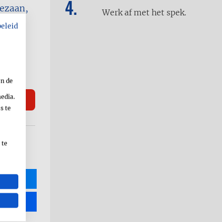
mezaan,
Werk af met het spek.
beleid
en de
media.
s te
 te
R