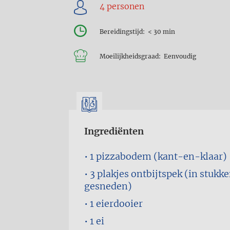
Bereidingstijd
< 30 min
Moeilijkheidsgraad
Eenvoudig
Ingrediënten
1
pizzabodem (kant-en-klaar)
3 plakjes
ontbijtspek (in stukk
gesneden)
1
eierdooier
1
ei