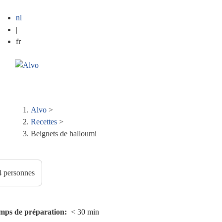
nl
|
fr
ME
Fil
Alvo
>
Recettes
>
d'Ariane
Beignets de halloumi
mps de préparation
< 30 min