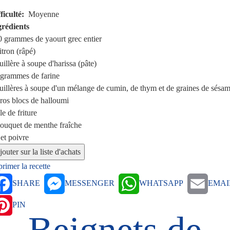
ficulté
Moyenne
grédients
0 grammes
de yaourt grec entier
itron (râpé)
uillère à soupe
d'harissa (pâte)
 grammes
de farine
uillères à soupe
d'un mélange de cumin, de thym et de graines de sésa
ros blocs de halloumi
le de friture
bouquet
de menthe fraîche
 et poivre
rimer la recette
SHARE
MESSENGER
WHATSAPP
EMAI
PIN
Beignets de