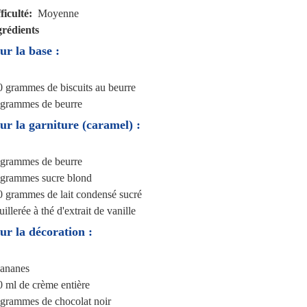
ficulté
Moyenne
grédients
ur la base :
0 grammes
de biscuits au beurre
 grammes
de beurre
ur la garniture (caramel) :
 grammes
de beurre
 grammes
sucre blond
0 grammes
de lait condensé sucré
uillerée à thé
d'extrait de vanille
ur la décoration :
ananes
0 ml
de crème entière
 grammes
de chocolat noir