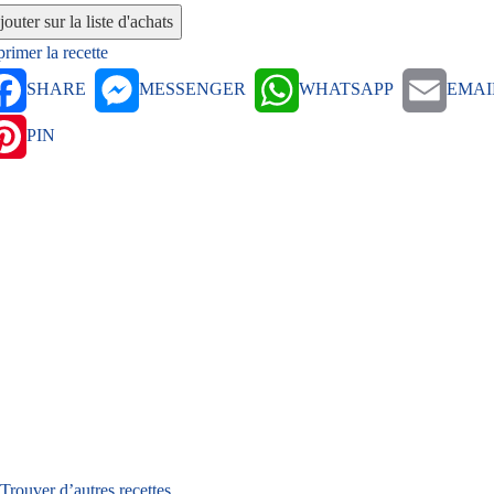
rimer la recette
SHARE
MESSENGER
WHATSAPP
EMAI
PIN
Trouver d’autres recettes