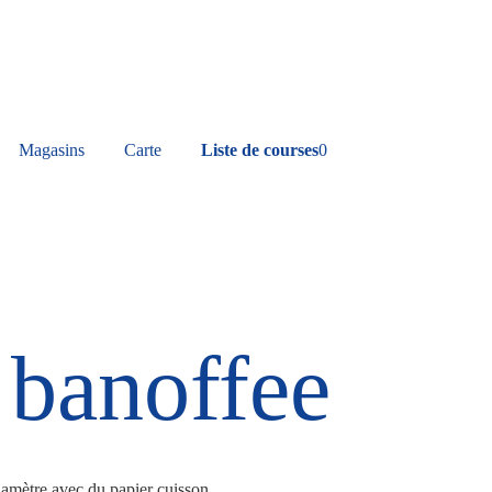
Magasins
Carte
Liste de courses
0
 banoffee
iamètre avec du papier cuisson.