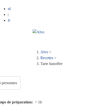
nl
|
fr
Alvo
>
Fil
Recettes
>
Tarte banoffee
d'Ariane
mps de préparation
> 1h