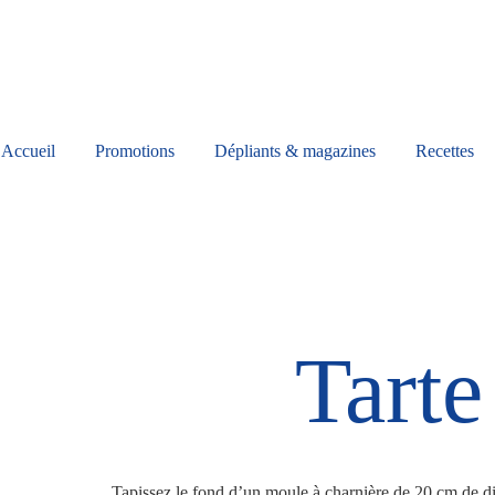
Accueil
Promotions
Dépliants & magazines
Recettes
Tarte
Tapissez le fond d’un moule à charnière de 20 cm de d