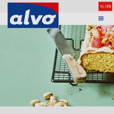
NL
|
FR