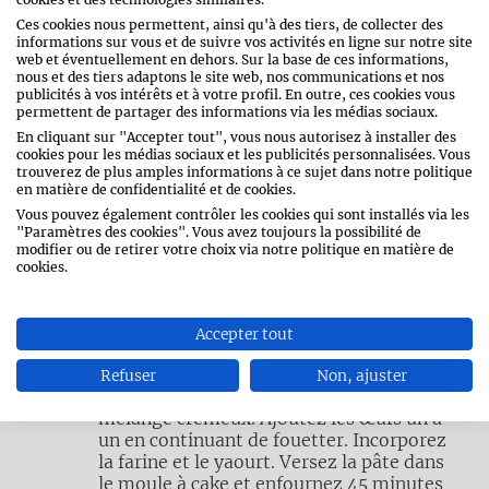
aux fraises
Ces cookies nous permettent, ainsi qu'à des tiers, de collecter des
informations sur vous et de suivre vos activités en ligne sur notre site
web et éventuellement en dehors. Sur la base de ces informations,
nous et des tiers adaptons le site web, nos communications et nos
publicités à vos intérêts et à votre profil. En outre, ces cookies vous
permettent de partager des informations via les médias sociaux.
En cliquant sur "Accepter tout", vous nous autorisez à installer des
cookies pour les médias sociaux et les publicités personnalisées. Vous
trouverez de plus amples informations à ce sujet dans notre politique
en matière de confidentialité et de cookies.
Chemisez un moule à cake de 20 x 30 cm
Vous pouvez également contrôler les cookies qui sont installés via les
avec du papier cuisson.
"Paramètres des cookies". Vous avez toujours la possibilité de
modifier ou de retirer votre choix via notre politique en matière de
cookies.
Au robot, mixez 150 g de pistaches avec la
moitié du sucre. Versez-les dans un
Accepter tout
grand récipient. Ajoutez le reste du sucre
et le beurre. Fouettez au batteur
Refuser
Non, ajuster
électrique ou au robot jusqu’à obtenir un
mélange crémeux. Ajoutez les œufs un à
un en continuant de fouetter. Incorporez
la farine et le yaourt. Versez la pâte dans
le moule à cake et enfournez 45 minutes