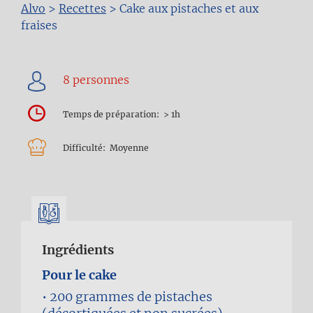
Fil
Alvo
>
Recettes
>
Cake aux pistaches et aux
fraises
d'Ariane
Temps de préparation
> 1h
Difficulté
Moyenne
Ingrédients
Pour le cake
200 grammes
de pistaches