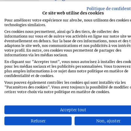
1
citron vert (épluché, en ronde
Politique de confident
Ce site web utilise des cookies
2
citron vert (sap)
Pour améliorer votre expérience sur alvo.be, nous utilisons des cookies 
technologies similaires.
1 poignée
de câpres
Ces cookies nous permettent, ainsi qu'à des tiers, de collecter des
informations sur vous et de suivre vos activités en ligne sur notre site w
sel et poivre
éventuellement en dehors. Sur la base de ces informations, nous et des t
adaptons le site web, nos communications et nos publicités à vos intérêts
votre profil. En outre, ces cookies vous permettent de partager des
informations via les médias sociaux.
En cliquant sur "Accepter tout", vous nous autorisez à installer des cook
pour les médias sociaux et les publicités personnalisées. Vous trouverez
plus amples informations à ce sujet dans notre politique en matière de
confidentialité et de cookies.
IMPRIMER LA RECETTE
Vous pouvez également contrôler les cookies qui sont installés via les
"Paramètres des cookies". Vous avez toujours la possibilité de modifier 
retirer votre choix via notre politique en matière de cookies.
SHARE
MESSENGE
Accepter tout
WHATSAPP
EMAIL
Refuser
Non, ajuster
PIN