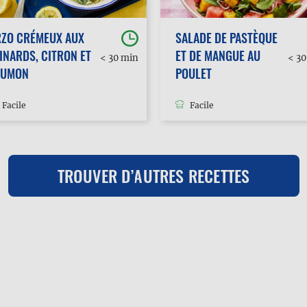
RZO CRÉMEUX AUX
SALADE DE PASTÈQUE
INARDS, CITRON ET
ET DE MANGUE AU
< 30 min
< 3
AUMON
POULET
Facile
Facile
TROUVER D’AUTRES RECETTES