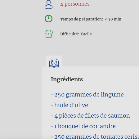
d'Ariane
Temps de préparation
< 30 min
Difficulté
Facile
Ingrédients
250 grammes
de linguine
huile d'olive
4 pièces
de filets de saumon
1 bouquet
de coriandre
250 grammes
de tomates ceris