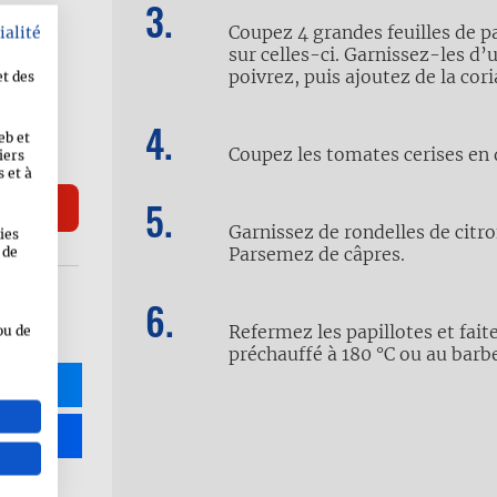
lles)
Coupez 4 grandes feuilles de p
ialité
sur celles-ci. Garnissez-les d’
poivrez, puis ajoutez de la cor
et des
eb et
Coupez les tomates cerises en 
iers
 et à
Garnissez de rondelles de citro
ies
Parsemez de câpres.
 de
Refermez les papillotes et fait
ou de
préchauffé à 180 °C ou au barb
R