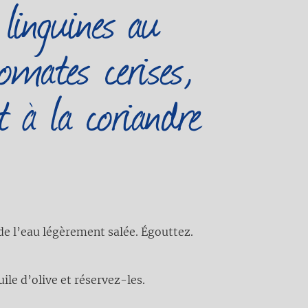
 linguines au
mates cerises,
t à la coriandre
 de l’eau légèrement salée. Égouttez.
ile d’olive et réservez-les.