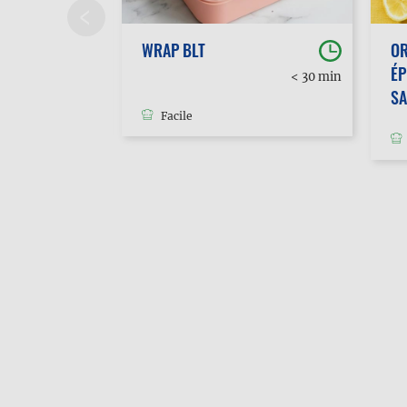
WRAP BLT
O
ÉP
30 min à
< 30 min
1h
S
Facile