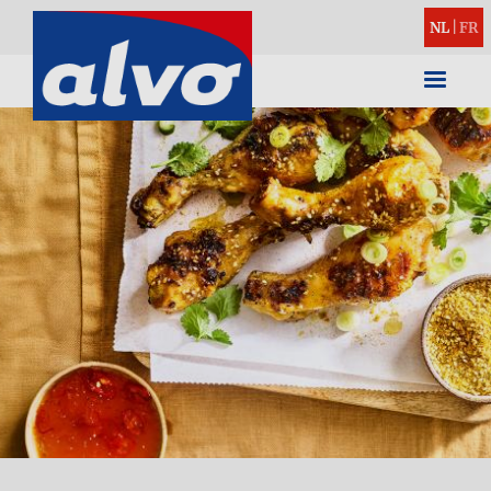
NL
|
FR