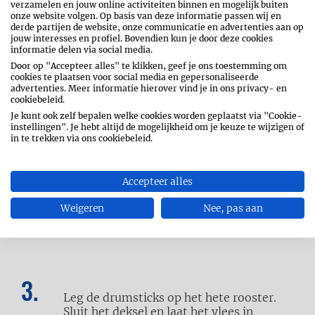
verzamelen en jouw online activiteiten binnen en mogelijk buiten
onze website volgen. Op basis van deze informatie passen wij en
derde partijen de website, onze communicatie en advertenties aan op
jouw interesses en profiel. Bovendien kun je door deze cookies
informatie delen via social media.
Door op "Accepteer alles" te klikken, geef je ons toestemming om
cookies te plaatsen voor social media en gepersonaliseerde
Rooster voor de rub de sesamzaadjes in
advertenties. Meer informatie hierover vind je in ons privacy- en
een droge koekenpan lichtbruin. Schep
cookiebeleid.
daarna direct uit de pan en laat afkoelen.
Je kunt ook zelf bepalen welke cookies worden geplaatst via "Cookie-
instellingen". Je hebt altijd de mogelijkheid om je keuze te wijzigen of
Meng met de overige ingrediënten.
in te trekken via ons cookiebeleid.
Accepteer alles
Dep de drumsticks goed droog met
Weigeren
Nee, pas aan
keukenpapier en bestrijk ze met
zonnebloemolie. Kruid ze met de rub.
Leg de drumsticks op het hete rooster.
Sluit het deksel en laat het vlees in