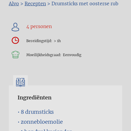
Kruimelpad
Alvo
>
Recepten
>
Drumsticks met oosterse rub
Bereidingstijd
> 1h
Moeilijkheidsgraad
Eenvoudig
Ingrediënten
8
drumsticks
zonnebloemolie