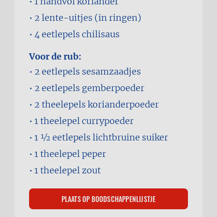
1 handvol
koriander
2
lente-uitjes (in ringen)
4 eetlepels
chilisaus
Voor de rub:
2 eetlepels
sesamzaadjes
2 eetlepels
gemberpoeder
2 theelepels
korianderpoeder
1 theelepel
currypoeder
1 1⁄2 eetlepels
lichtbruine suiker
1 theelepel
peper
1 theelepel
zout