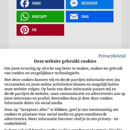
SHARE
MESSENGER
WHATSAPP
EMAIL
PIN
Privacybeleid
Spicy chicken wings
Deze website gebruikt cookies
Om jouw ervaring op alvo.be nog beter te maken, maken we gebruik
van cookies en vergelijkbare technologieën.
Met deze cookies kunnen wij en derde partijen informatie over jou
verzamelen en jouw online activiteiten binnen en mogelijk buiten
onze website volgen. Op basis van deze informatie passen wij en
derde partijen de website, onze communicatie en advertenties aan op
jouw interesses en profiel. Bovendien kun je door deze cookies
informatie delen via social media.
Door op "Accepteer alles" te klikken, geef je ons toestemming om
cookies te plaatsen voor social media en gepersonaliseerde
Dep de stukken kip goed droog en meng
advertenties. Meer informatie hierover vind je in ons privacy- en
ze in een kom met de olijfolie, fleur de sel
cookiebeleid.
en peper. Leg de kip in het mandje van de