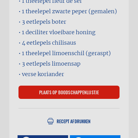
1 theelepel
fleur de sel
1 theelepel
zwarte peper (gemalen)
3 eetlepels
boter
1 deciliter
vloeibare honing
4 eetlepels
chilisaus
1 theelepel
limoenschil (geraspt)
3 eetlepels
limoensap
verse koriander
RECEPT AFDRUKKEN