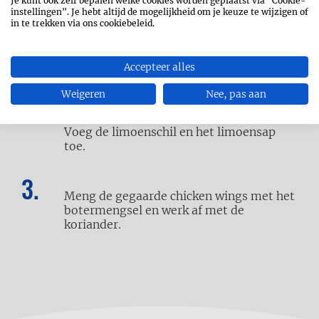
Je kunt ook zelf bepalen welke cookies worden geplaatst via "Cookie-
airfryer en laat 10 minuten garen op 180
instellingen". Je hebt altijd de mogelijkheid om je keuze te wijzigen of
in te trekken via ons cookiebeleid.
°C. Schud met het mandje en laat
nogmaals 10 minuten garen.
Accepteer alles
Smelt in een steelpan de boter. Voeg de
Weigeren
Nee, pas aan
honing en de chilisaus toe. Laat even aan
de kook komen en haal van het vuur.
Voeg de limoenschil en het limoensap
toe.
Meng de gegaarde chicken wings met het
botermengsel en werk af met de
koriander.