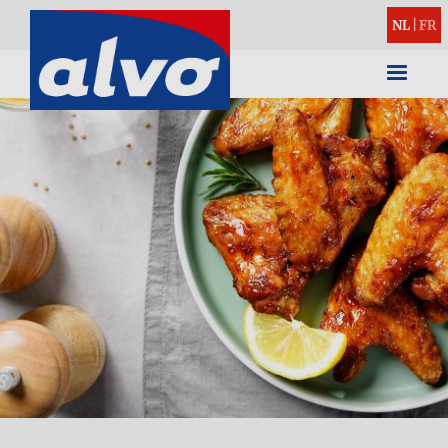
NL
|
FR