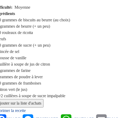
ficulté
Moyenne
grédients
0 grammes
de biscuits au beurre (au choix)
 grammes
de beurre (+ un peu)
0 rouleaux
de ricotta
ufs
0 grammes
de sucre (+ un peu)
incée
de sel
ousse de vanille
uillère à soupe
de jus de citron
 grammes
de farine
grammes
de poudre à lever
0 grammes
de framboises
itron vert (le jus)
⁄2 cuillères à soupe
de sucre impalpable
rimer la recette