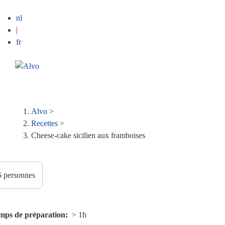
nl
|
fr
ME
Fil
Alvo
>
Recettes
>
d'Ariane
Cheese-cake sicilien aux framboises
mps de préparation
> 1h