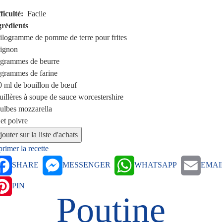
ficulté
Facile
grédients
kilogramme
de pomme de terre pour frites
ignon
 grammes
de beurre
 grammes
de farine
0 ml
de bouillon de bœuf
uillères à soupe
de sauce worcestershire
ulbes
mozzarella
 et poivre
rimer la recette
SHARE
MESSENGER
WHATSAPP
EMAI
PIN
Poutine