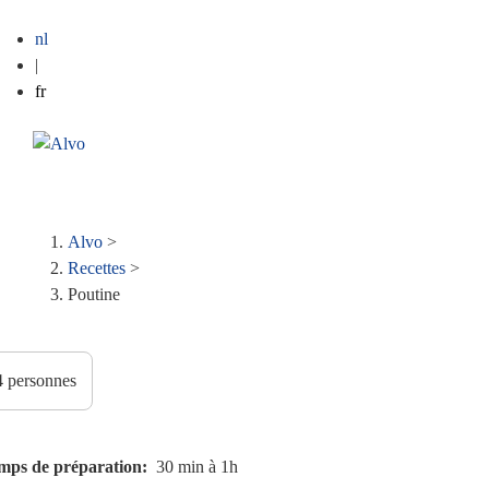
nl
|
fr
ME
Fil
Alvo
>
Recettes
>
d'Ariane
Poutine
mps de préparation
30 min à 1h