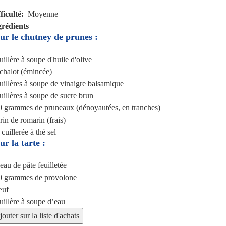
ficulté
Moyenne
grédients
ur le chutney de prunes :
uillère à soupe
d'huile d'olive
chalot (émincée)
uillères à soupe
de vinaigre balsamique
uillères à soupe
de sucre brun
0 grammes
de pruneaux (dénoyautées, en tranches)
rin
de romarin (frais)
 cuillerée à thé
sel
ur la tarte :
peau
de pâte feuilletée
0 grammes
de provolone
œuf
uillère à soupe
d’eau