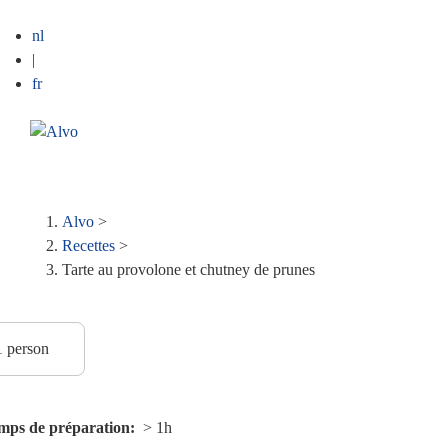
nl
|
fr
ME
Fil
Alvo
>
Recettes
>
d'Ariane
Tarte au provolone et chutney de prunes
mps de préparation
> 1h