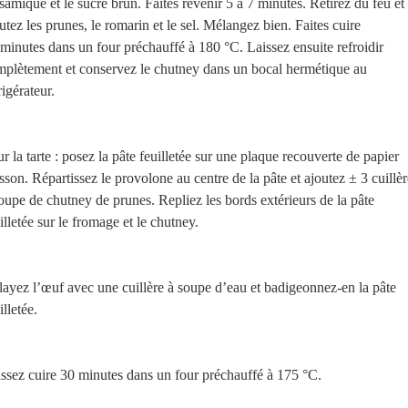
samique et le sucre brun. Faites revenir 5 à 7 minutes. Retirez du feu et
utez les prunes, le romarin et le sel. Mélangez bien. Faites cuire
minutes dans un four préchauffé à 180 °C. Laissez ensuite refroidir
plètement et conservez le chutney dans un bocal hermétique au
rigérateur.
r la tarte : posez la pâte feuilletée sur une plaque recouverte de papier
sson. Répartissez le provolone au centre de la pâte et ajoutez ± 3 cuillèr
oupe de chutney de prunes. Repliez les bords extérieurs de la pâte
illetée sur le fromage et le chutney.
ayez l’œuf avec une cuillère à soupe d’eau et badigeonnez-en la pâte
illetée.
ssez cuire 30 minutes dans un four préchauffé à 175 °C.