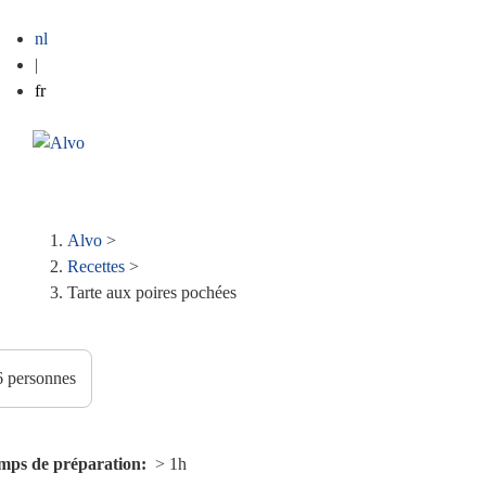
nl
|
fr
ME
Fil
Alvo
>
Recettes
>
d'Ariane
Tarte aux poires pochées
mps de préparation
> 1h