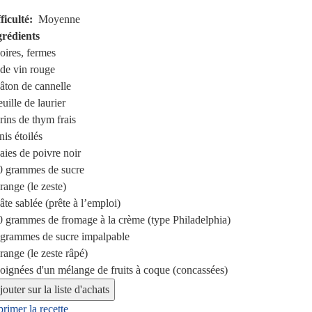
ficulté
Moyenne
grédients
oires, fermes
de vin rouge
âton de cannelle
euille de laurier
rins
de thym frais
nis étoilés
aies de poivre noir
0 grammes
de sucre
range (le zeste)
âte sablée (prête à l’emploi)
0 grammes
de fromage à la crème (type Philadelphia)
 grammes
de sucre impalpable
range (le zeste râpé)
poignées
d'un mélange de fruits à coque (concassées)
rimer la recette