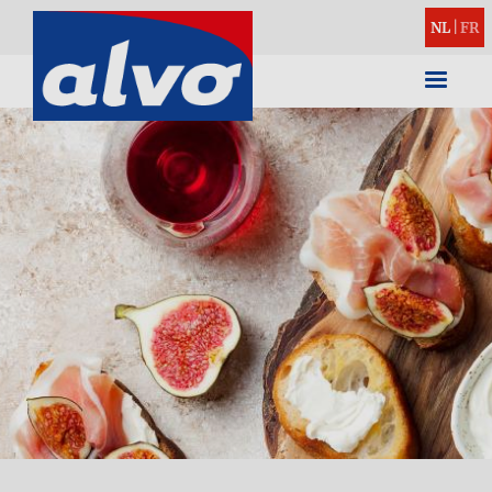
NL
|
FR