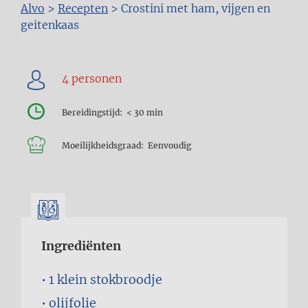
Kruimelpad
Alvo
>
Recepten
>
Crostini met ham, vijgen en
geitenkaas
Bereidingstijd
< 30 min
Moeilijkheidsgraad
Eenvoudig
Ingrediënten
1
klein stokbroodje
olijfolie