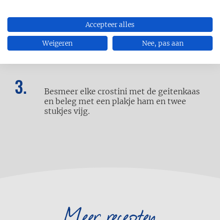
Accepteer alles
Roer de geitenkaas los. Snij de vijgen in
kwartjes. Halveer de plakjes ham.
Weigeren
Nee, pas aan
Besmeer elke crostini met de geitenkaas
en beleg met een plakje ham en twee
stukjes vijg.
Meer recepten