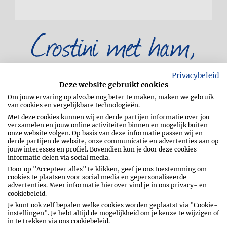
Crostini met ham,
vijgen en geitenkaas
Privacybeleid
Deze website gebruikt cookies
Om jouw ervaring op alvo.be nog beter te maken, maken we gebruik
van cookies en vergelijkbare technologieën.
Met deze cookies kunnen wij en derde partijen informatie over jou
verzamelen en jouw online activiteiten binnen en mogelijk buiten
onze website volgen. Op basis van deze informatie passen wij en
derde partijen de website, onze communicatie en advertenties aan op
jouw interesses en profiel. Bovendien kun je door deze cookies
informatie delen via social media.
Verwarm de oven voor op 200 °C. Snij het
stokbrood in 8 dunne sneetjes en bestrijk
Door op "Accepteer alles" te klikken, geef je ons toestemming om
cookies te plaatsen voor social media en gepersonaliseerde
ze met een beetje olijfolie. Leg ze op een
advertenties. Meer informatie hierover vind je in ons privacy- en
met bakpapier beklede bakplaat en zet
cookiebeleid.
een vijftal minuten in de oven tot ze mooi
Je kunt ook zelf bepalen welke cookies worden geplaatst via "Cookie-
goudbruin zijn.
instellingen". Je hebt altijd de mogelijkheid om je keuze te wijzigen of
in te trekken via ons cookiebeleid.