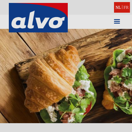
NL
|
FR