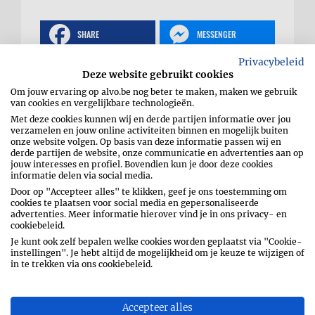
SHARE
MESSENGER
Privacybeleid
WHATSAPP
EMAIL
Deze website gebruikt cookies
Om jouw ervaring op alvo.be nog beter te maken, maken we gebruik
PIN
van cookies en vergelijkbare technologieën.
Met deze cookies kunnen wij en derde partijen informatie over jou
verzamelen en jouw online activiteiten binnen en mogelijk buiten
onze website volgen. Op basis van deze informatie passen wij en
derde partijen de website, onze communicatie en advertenties aan op
jouw interesses en profiel. Bovendien kun je door deze cookies
Gevulde croissants met
informatie delen via social media.
Door op "Accepteer alles" te klikken, geef je ons toestemming om
cookies te plaatsen voor social media en gepersonaliseerde
tonijn en roomkaas
advertenties. Meer informatie hierover vind je in ons privacy- en
cookiebeleid.
Je kunt ook zelf bepalen welke cookies worden geplaatst via "Cookie-
instellingen". Je hebt altijd de mogelijkheid om je keuze te wijzigen of
in te trekken via ons cookiebeleid.
Accepteer alles