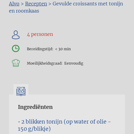
Kruimelpad
Alvo
>
Recepten
>
Gevulde croissants met tonijn
en roomkaas
Bereidingstijd
< 30 min
Moeilijkheidsgraad
Eenvoudig
Ingrediënten
2 blikken
tonijn (op water of olie -
150 g/blikje)